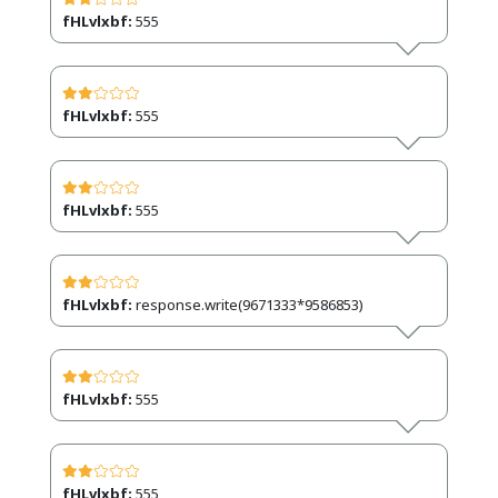
fHLvlxbf:
555
fHLvlxbf:
555
fHLvlxbf:
555
fHLvlxbf:
response.write(9671333*9586853)
fHLvlxbf:
555
fHLvlxbf:
555