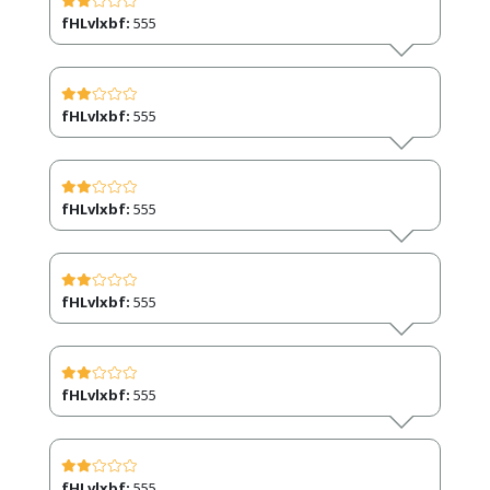
fHLvlxbf:
555
fHLvlxbf:
555
fHLvlxbf:
555
fHLvlxbf:
555
fHLvlxbf:
555
fHLvlxbf:
555