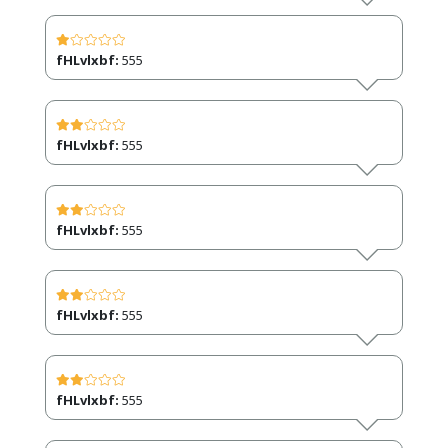
fHLvlxbf:
555
fHLvlxbf:
555
fHLvlxbf:
555
fHLvlxbf:
555
fHLvlxbf:
555