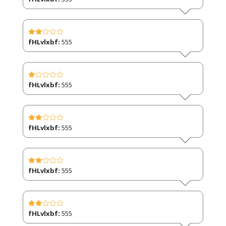
fHLvlxbf:
555
fHLvlxbf:
555
fHLvlxbf:
555
fHLvlxbf:
555
fHLvlxbf:
555