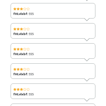
fHLvlxbf:
555
fHLvlxbf:
555
fHLvlxbf:
555
fHLvlxbf:
555
fHLvlxbf:
555