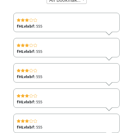
fHLvlxbf:
555
fHLvlxbf:
555
fHLvlxbf:
555
fHLvlxbf:
555
fHLvlxbf:
555