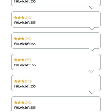
fHLvlxbf:
555
fHLvlxbf:
555
fHLvlxbf:
555
fHLvlxbf:
555
fHLvlxbf:
555
fHLvlxbf:
555