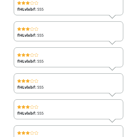
fHLvlxbf:
555
fHLvlxbf:
555
fHLvlxbf:
555
fHLvlxbf:
555
fHLvlxbf:
555