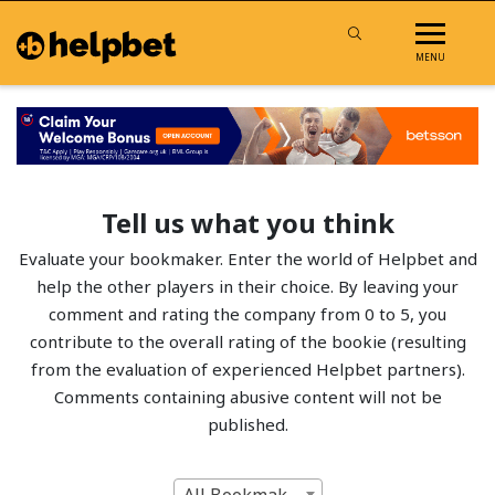
MENU
Tell us what you think
Evaluate your bookmaker. Enter the world of Helpbet and
help the other players in their choice. By leaving your
comment and rating the company from 0 to 5, you
contribute to the overall rating of the bookie (resulting
from the evaluation of experienced Helpbet partners).
Comments containing abusive content will not be
published.
All Bookmakers