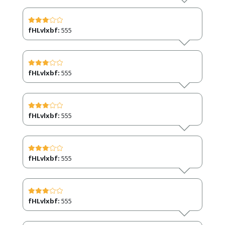
fHLvlxbf:
555
fHLvlxbf:
555
fHLvlxbf:
555
fHLvlxbf:
555
fHLvlxbf:
555