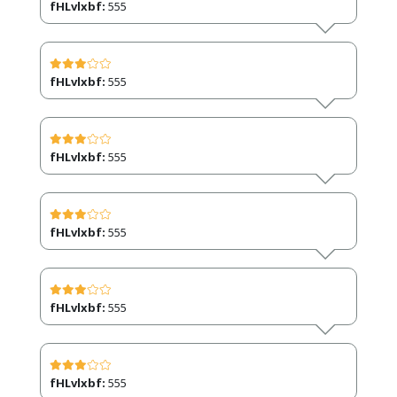
fHLvlxbf:
555
fHLvlxbf:
555
fHLvlxbf:
555
fHLvlxbf:
555
fHLvlxbf:
555
fHLvlxbf:
555