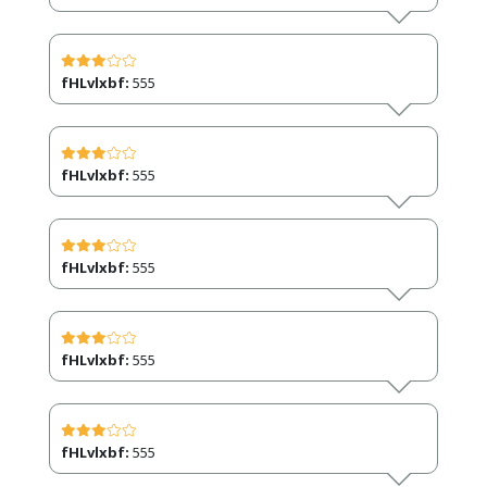
fHLvlxbf:
555
fHLvlxbf:
555
fHLvlxbf:
555
fHLvlxbf:
555
fHLvlxbf:
555