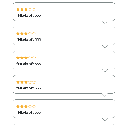
fHLvlxbf:
555
fHLvlxbf:
555
fHLvlxbf:
555
fHLvlxbf:
555
fHLvlxbf:
555