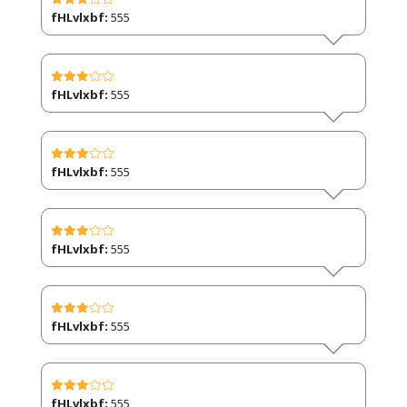
fHLvlxbf:
555
fHLvlxbf:
555
fHLvlxbf:
555
fHLvlxbf:
555
fHLvlxbf:
555
fHLvlxbf:
555