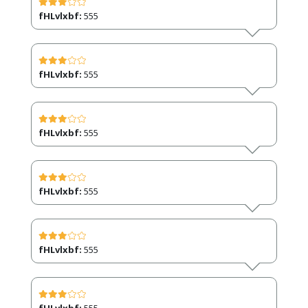
fHLvlxbf:
555
fHLvlxbf:
555
fHLvlxbf:
555
fHLvlxbf:
555
fHLvlxbf:
555
fHLvlxbf:
555