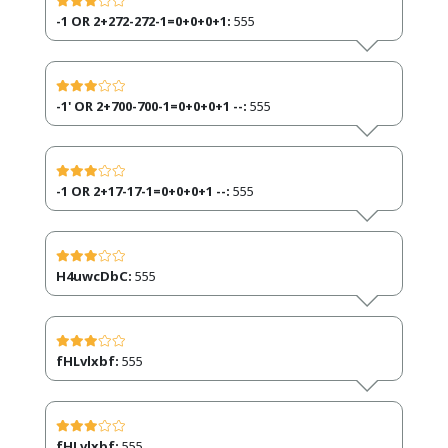
-1 OR 2+272-272-1=0+0+0+1:
555
-1' OR 2+700-700-1=0+0+0+1 --:
555
-1 OR 2+17-17-1=0+0+0+1 --:
555
H4uwcDbC:
555
fHLvlxbf:
555
fHLvlxbf:
555