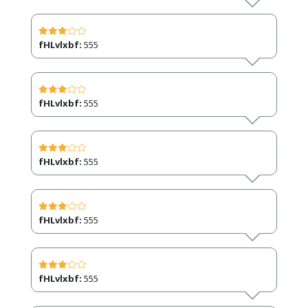
fHLvlxbf:
555
fHLvlxbf:
555
fHLvlxbf:
555
fHLvlxbf:
555
fHLvlxbf:
555