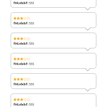
fHLvlxbf:
555
fHLvlxbf:
555
fHLvlxbf:
555
fHLvlxbf:
555
fHLvlxbf:
555
fHLvlxbf:
555