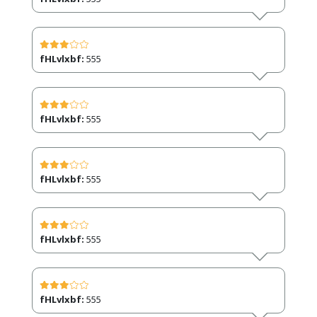
fHLvlxbf:
555
fHLvlxbf:
555
fHLvlxbf:
555
fHLvlxbf:
555
fHLvlxbf:
555