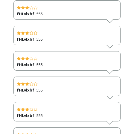
fHLvlxbf:
555
fHLvlxbf:
555
fHLvlxbf:
555
fHLvlxbf:
555
fHLvlxbf:
555