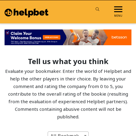
MENU
Tell us what you think
Evaluate your bookmaker. Enter the world of Helpbet and
help the other players in their choice. By leaving your
comment and rating the company from 0 to 5, you
contribute to the overall rating of the bookie (resulting
from the evaluation of experienced Helpbet partners).
Comments containing abusive content will not be
published.
All Bookmakers