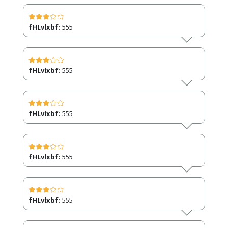
fHLvlxbf:
555
fHLvlxbf:
555
fHLvlxbf:
555
fHLvlxbf:
555
fHLvlxbf:
555