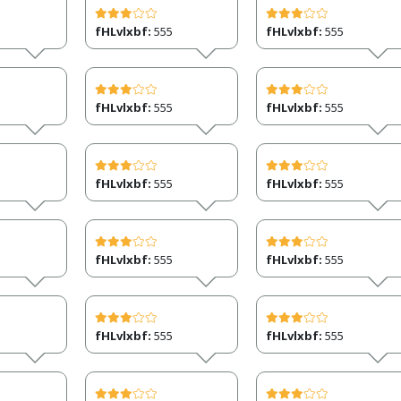
5
fHLvlxbf:
555
fHLvlxbf:
555
5
fHLvlxbf:
555
fHLvlxbf:
555
5
fHLvlxbf:
555
fHLvlxbf:
555
5
fHLvlxbf:
555
fHLvlxbf:
555
5
fHLvlxbf:
555
fHLvlxbf:
555