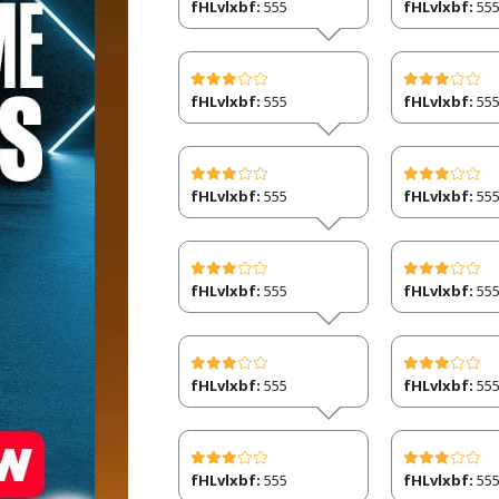
fHLvlxbf:
555
fHLvlxbf:
55
fHLvlxbf:
555
fHLvlxbf:
55
fHLvlxbf:
555
fHLvlxbf:
55
fHLvlxbf:
555
fHLvlxbf:
55
fHLvlxbf:
555
fHLvlxbf:
55
fHLvlxbf:
555
fHLvlxbf:
55