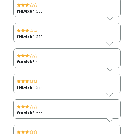
fHLvlxbf:
555
fHLvlxbf:
555
fHLvlxbf:
555
fHLvlxbf:
555
fHLvlxbf:
555