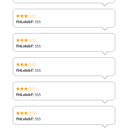
fHLvlxbf:
555
fHLvlxbf:
555
fHLvlxbf:
555
fHLvlxbf:
555
fHLvlxbf:
555