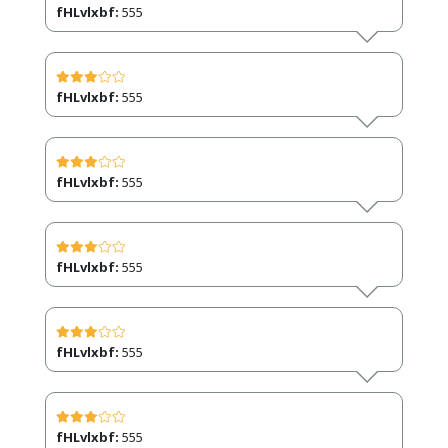
fHLvlxbf:
555
fHLvlxbf:
555
fHLvlxbf:
555
fHLvlxbf:
555
fHLvlxbf:
555
fHLvlxbf:
555