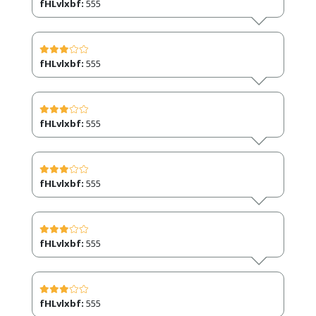
fHLvlxbf:
555
fHLvlxbf:
555
fHLvlxbf:
555
fHLvlxbf:
555
fHLvlxbf:
555
fHLvlxbf:
555