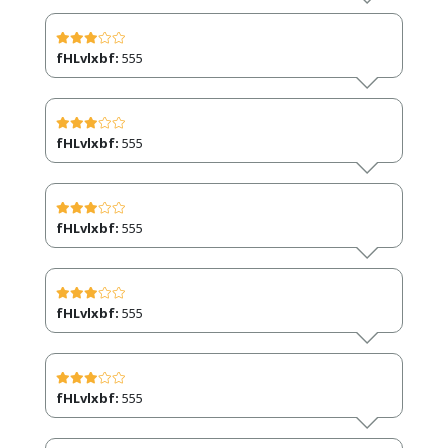
fHLvlxbf:
555
fHLvlxbf:
555
fHLvlxbf:
555
fHLvlxbf:
555
fHLvlxbf:
555