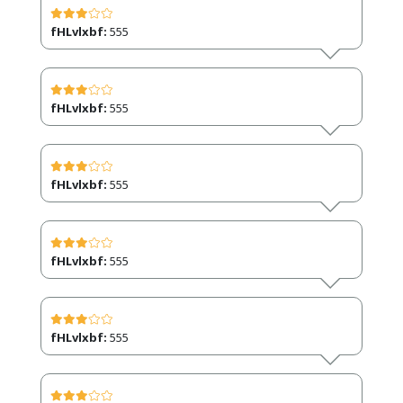
fHLvlxbf:
555
fHLvlxbf:
555
fHLvlxbf:
555
fHLvlxbf:
555
fHLvlxbf:
555