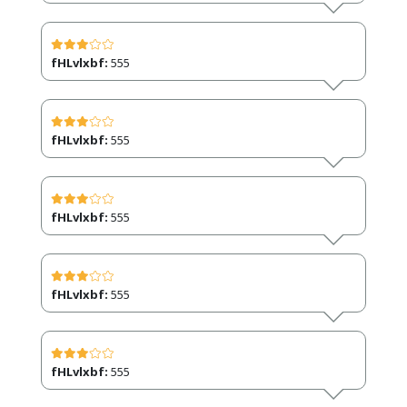
fHLvlxbf:
555
fHLvlxbf:
555
fHLvlxbf:
555
fHLvlxbf:
555
fHLvlxbf:
555