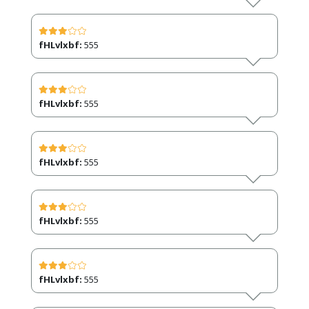
fHLvlxbf:
555
fHLvlxbf:
555
fHLvlxbf:
555
fHLvlxbf:
555
fHLvlxbf:
555