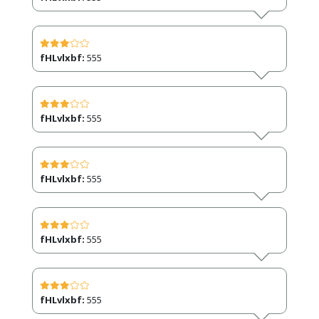
fHLvlxbf:
555
fHLvlxbf:
555
fHLvlxbf:
555
fHLvlxbf:
555
fHLvlxbf:
555