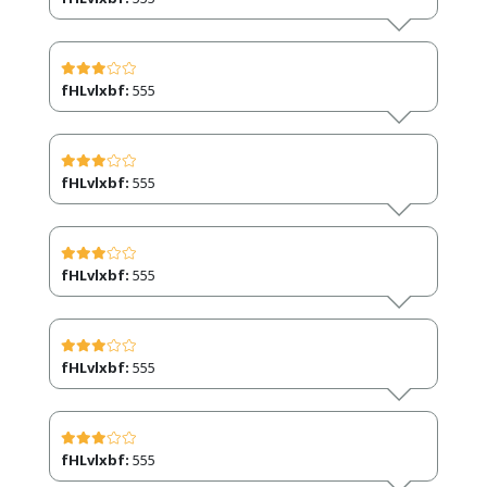
fHLvlxbf:
555
fHLvlxbf:
555
fHLvlxbf:
555
fHLvlxbf:
555
fHLvlxbf:
555