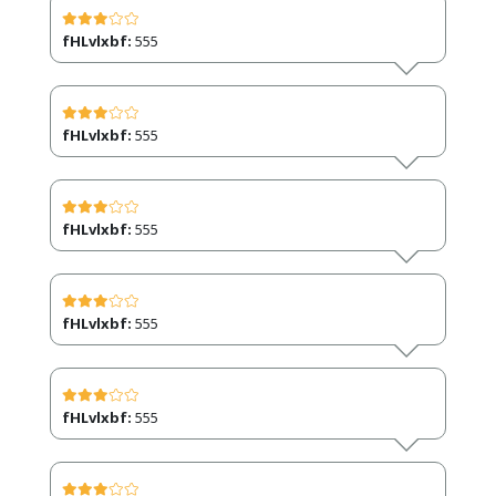
fHLvlxbf:
555
fHLvlxbf:
555
fHLvlxbf:
555
fHLvlxbf:
555
fHLvlxbf:
555