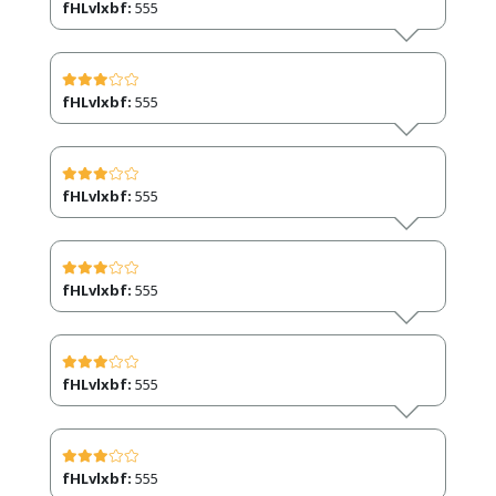
fHLvlxbf:
555
fHLvlxbf:
555
fHLvlxbf:
555
fHLvlxbf:
555
fHLvlxbf:
555
fHLvlxbf:
555