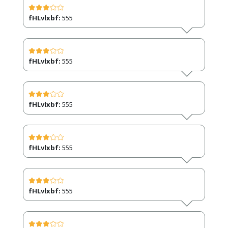
fHLvlxbf:
555
fHLvlxbf:
555
fHLvlxbf:
555
fHLvlxbf:
555
fHLvlxbf:
555