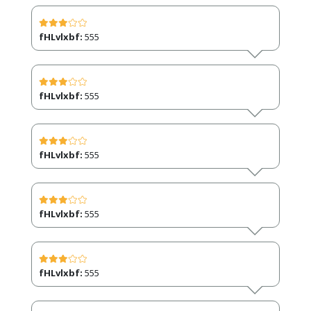
fHLvlxbf:
555
fHLvlxbf:
555
fHLvlxbf:
555
fHLvlxbf:
555
fHLvlxbf:
555