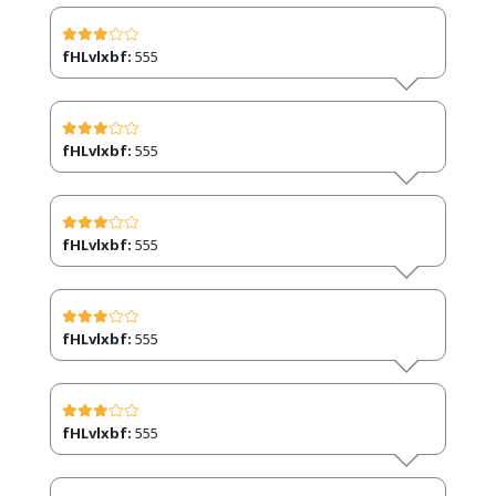
fHLvlxbf:
555
fHLvlxbf:
555
fHLvlxbf:
555
fHLvlxbf:
555
fHLvlxbf:
555