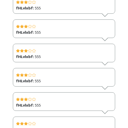
fHLvlxbf:
555
fHLvlxbf:
555
fHLvlxbf:
555
fHLvlxbf:
555
fHLvlxbf:
555