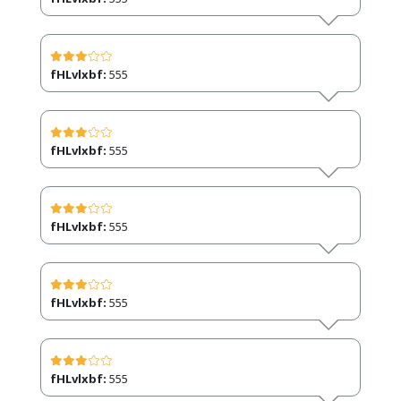
fHLvlxbf:
555
fHLvlxbf:
555
fHLvlxbf:
555
fHLvlxbf:
555
fHLvlxbf:
555