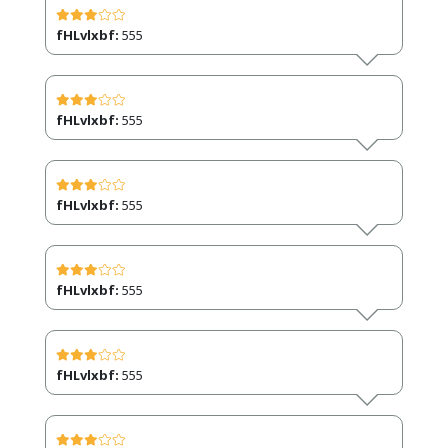
fHLvlxbf:
555
fHLvlxbf:
555
fHLvlxbf:
555
fHLvlxbf:
555
fHLvlxbf:
555