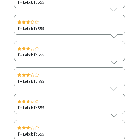
fHLvlxbf:
555
fHLvlxbf:
555
fHLvlxbf:
555
fHLvlxbf:
555
fHLvlxbf:
555
fHLvlxbf:
555