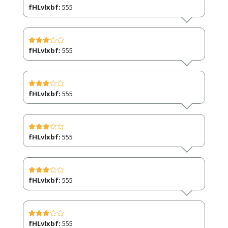
fHLvlxbf:
555
fHLvlxbf:
555
fHLvlxbf:
555
fHLvlxbf:
555
fHLvlxbf:
555
fHLvlxbf:
555