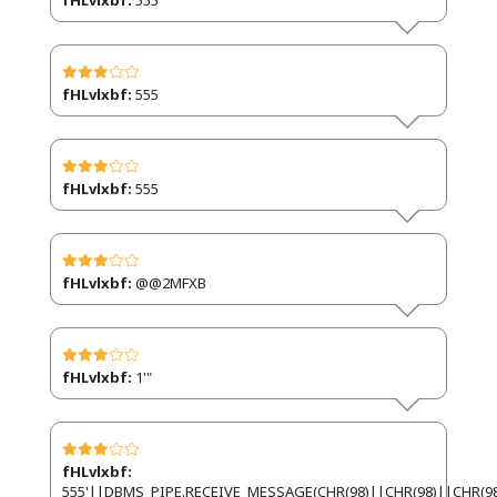
fHLvlxbf:
555
fHLvlxbf:
555
fHLvlxbf:
@@2MFXB
fHLvlxbf:
1'"
fHLvlxbf:
555'||DBMS_PIPE.RECEIVE_MESSAGE(CHR(98)||CHR(98)||CHR(98)