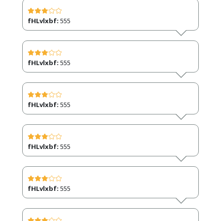
fHLvlxbf:
555
fHLvlxbf:
555
fHLvlxbf:
555
fHLvlxbf:
555
fHLvlxbf:
555