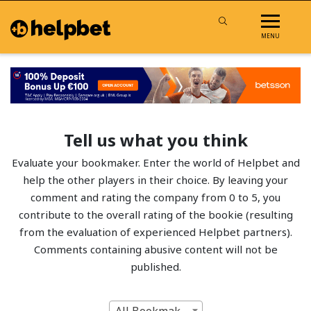
MENU
Tell us what you think
Evaluate your bookmaker. Enter the world of Helpbet and
help the other players in their choice. By leaving your
comment and rating the company from 0 to 5, you
contribute to the overall rating of the bookie (resulting
from the evaluation of experienced Helpbet partners).
Comments containing abusive content will not be
published.
All Bookmakers