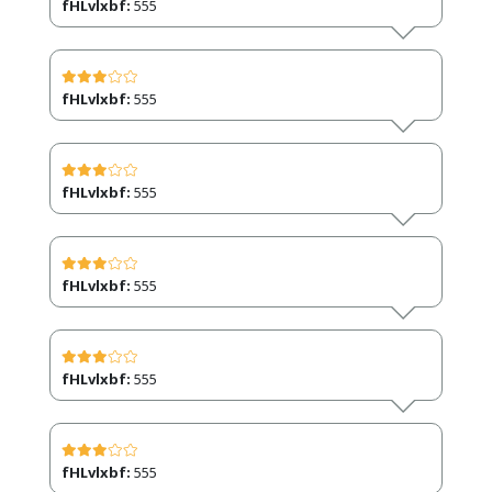
fHLvlxbf:
555
fHLvlxbf:
555
fHLvlxbf:
555
fHLvlxbf:
555
fHLvlxbf:
555
fHLvlxbf:
555