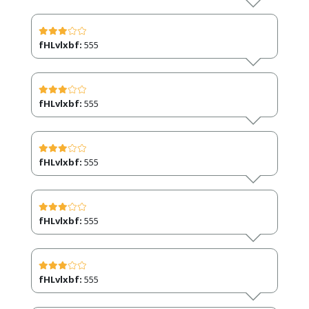
fHLvlxbf:
555
fHLvlxbf:
555
fHLvlxbf:
555
fHLvlxbf:
555
fHLvlxbf:
555