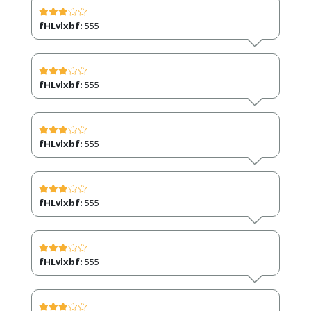
fHLvlxbf:
555
fHLvlxbf:
555
fHLvlxbf:
555
fHLvlxbf:
555
fHLvlxbf:
555