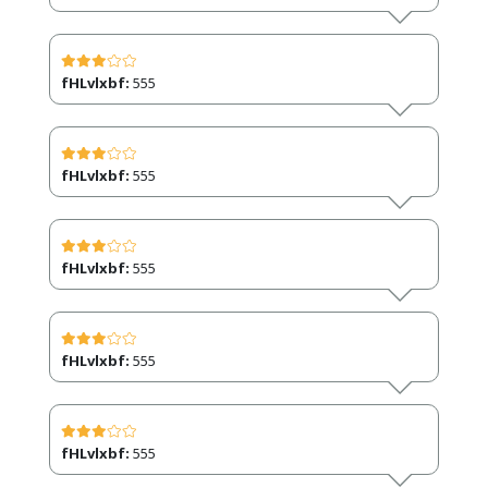
fHLvlxbf:
555
fHLvlxbf:
555
fHLvlxbf:
555
fHLvlxbf:
555
fHLvlxbf:
555