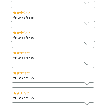
fHLvlxbf:
555
fHLvlxbf:
555
fHLvlxbf:
555
fHLvlxbf:
555
fHLvlxbf:
555