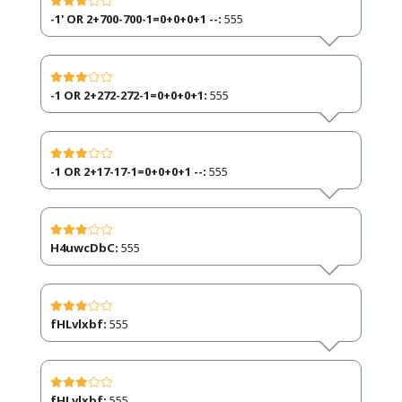
-1' OR 2+700-700-1=0+0+0+1 --:
555
-1 OR 2+272-272-1=0+0+0+1:
555
-1 OR 2+17-17-1=0+0+0+1 --:
555
H4uwcDbC:
555
fHLvlxbf:
555
fHLvlxbf:
555