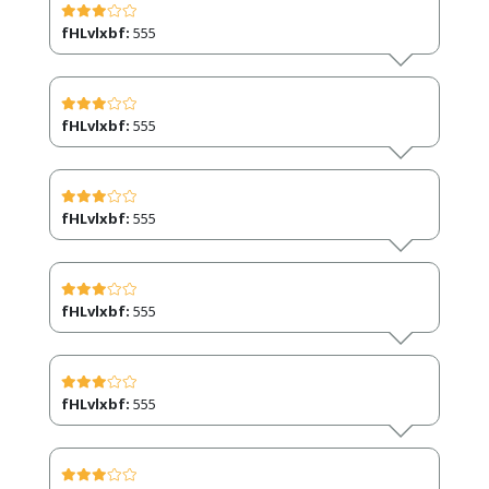
fHLvlxbf:
555
fHLvlxbf:
555
fHLvlxbf:
555
fHLvlxbf:
555
fHLvlxbf:
555