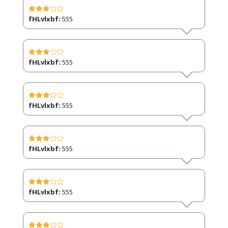
fHLvlxbf:
555
fHLvlxbf:
555
fHLvlxbf:
555
fHLvlxbf:
555
fHLvlxbf:
555