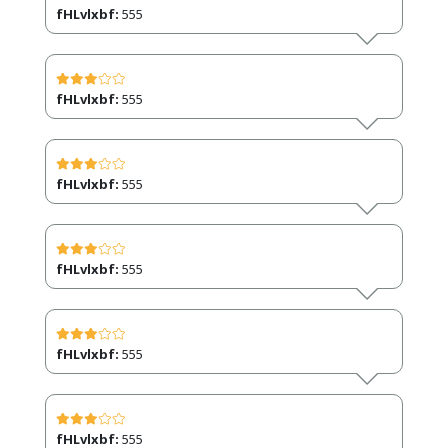
fHLvlxbf:
555
fHLvlxbf:
555
fHLvlxbf:
555
fHLvlxbf:
555
fHLvlxbf:
555
fHLvlxbf:
555