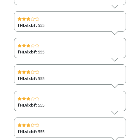
fHLvlxbf:
555
fHLvlxbf:
555
fHLvlxbf:
555
fHLvlxbf:
555
fHLvlxbf:
555