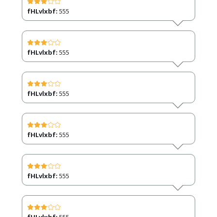
fHLvlxbf:
555
fHLvlxbf:
555
fHLvlxbf:
555
fHLvlxbf:
555
fHLvlxbf:
555
fHLvlxbf:
555