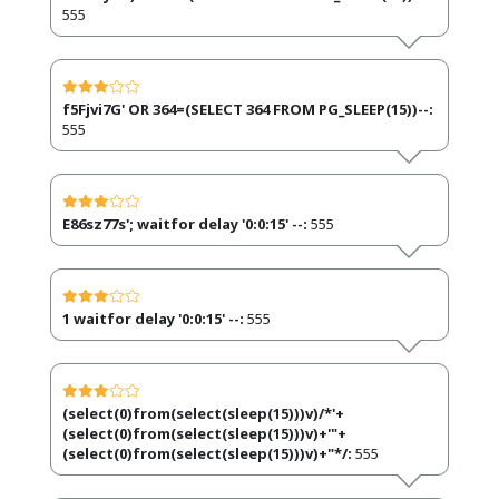
555
f5Fjvi7G' OR 364=(SELECT 364 FROM PG_SLEEP(15))--:
555
E86sz77s'; waitfor delay '0:0:15' --:
555
1 waitfor delay '0:0:15' --:
555
(select(0)from(select(sleep(15)))v)/*'+
(select(0)from(select(sleep(15)))v)+'"+
(select(0)from(select(sleep(15)))v)+"*/:
555