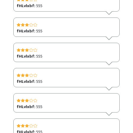
fHLvlxbf:
555
fHLvlxbf:
555
fHLvlxbf:
555
fHLvlxbf:
555
fHLvlxbf:
555
fHLvlxbf:
555