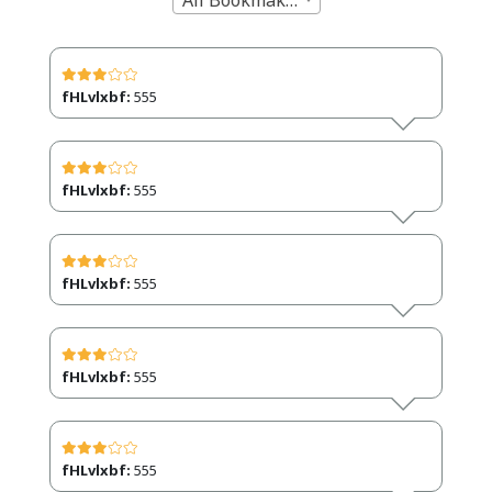
fHLvlxbf:
555
fHLvlxbf:
555
fHLvlxbf:
555
fHLvlxbf:
555
fHLvlxbf:
555