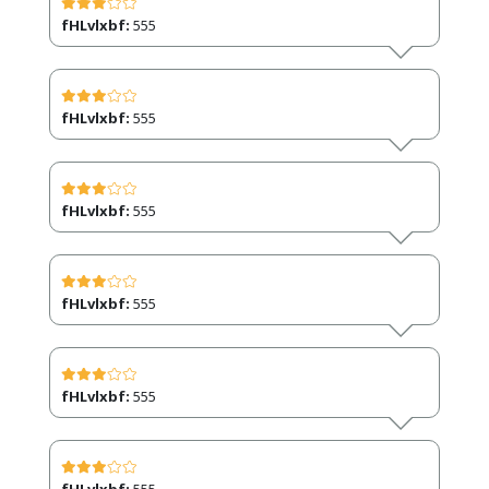
fHLvlxbf:
555
fHLvlxbf:
555
fHLvlxbf:
555
fHLvlxbf:
555
fHLvlxbf:
555
fHLvlxbf:
555