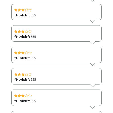
fHLvlxbf:
555
fHLvlxbf:
555
fHLvlxbf:
555
fHLvlxbf:
555
fHLvlxbf:
555