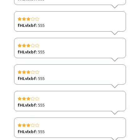
fHLvlxbf:
555
fHLvlxbf:
555
fHLvlxbf:
555
fHLvlxbf:
555
fHLvlxbf:
555