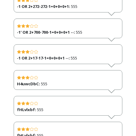
-1 OR 2+272-272-1=0+0+0+1:
555
-1' OR 2+700-700-1=0+0+0+1 --:
555
-1 OR 2+17-17-1=0+0+0+1 --:
555
H4uwcDbC:
555
fHLvlxbf:
555
fHLvlxbf:
555