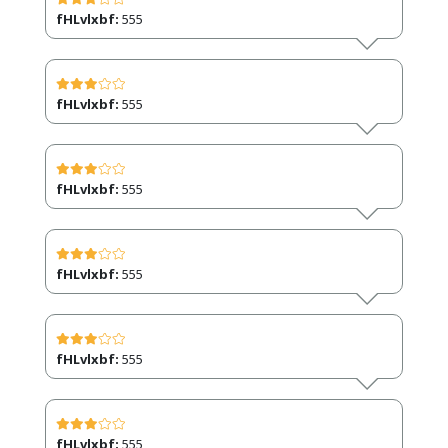
fHLvlxbf:
555
fHLvlxbf:
555
fHLvlxbf:
555
fHLvlxbf:
555
fHLvlxbf:
555
fHLvlxbf:
555