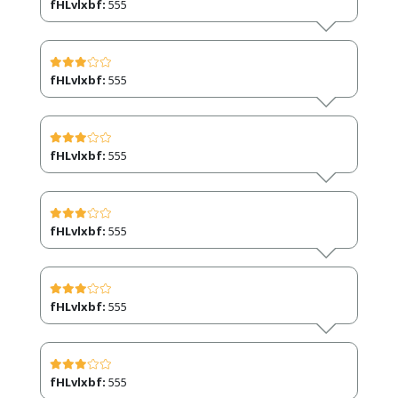
fHLvlxbf:
555
fHLvlxbf:
555
fHLvlxbf:
555
fHLvlxbf:
555
fHLvlxbf:
555
fHLvlxbf:
555