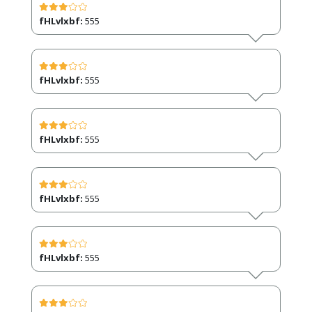
fHLvlxbf:
555
fHLvlxbf:
555
fHLvlxbf:
555
fHLvlxbf:
555
fHLvlxbf:
555