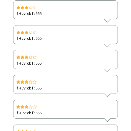
fHLvlxbf:
555
fHLvlxbf:
555
fHLvlxbf:
555
fHLvlxbf:
555
fHLvlxbf:
555