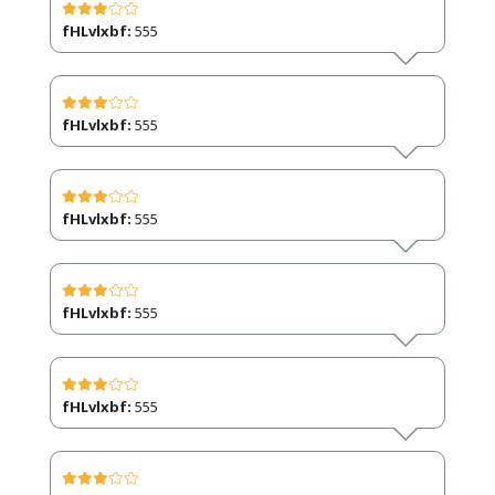
fHLvlxbf:
555
fHLvlxbf:
555
fHLvlxbf:
555
fHLvlxbf:
555
fHLvlxbf:
555