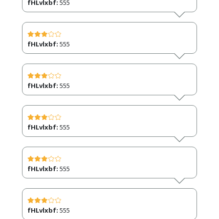
fHLvlxbf:
555
fHLvlxbf:
555
fHLvlxbf:
555
fHLvlxbf:
555
fHLvlxbf:
555
fHLvlxbf:
555