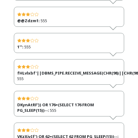
@@Zdzm1:
555
1'":
555
fHLvlxbf'||DBMS_PIPE.RECEIVE_MESSAGE(CHR(98)||CHR(98)
555
DKynAtRF')) OR 176=(SELECT 176 FROM
PG_SLEEP(15))--:
555
VKzXiyIf') OR 62=(SELECT 62 FROM PG_SLEEP(15))--: