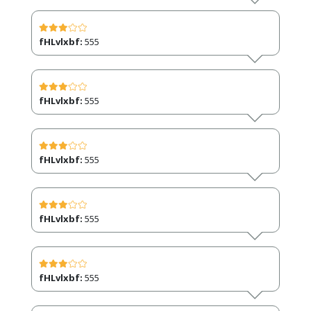
fHLvlxbf:
555
fHLvlxbf:
555
fHLvlxbf:
555
fHLvlxbf:
555
fHLvlxbf:
555