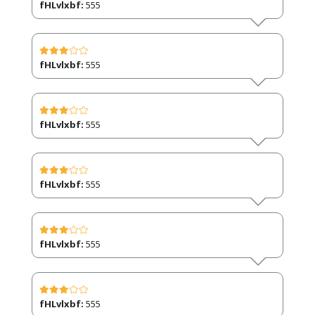
fHLvlxbf:
555
fHLvlxbf:
555
fHLvlxbf:
555
fHLvlxbf:
555
fHLvlxbf:
555
fHLvlxbf:
555