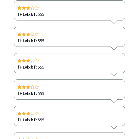
fHLvlxbf:
555
fHLvlxbf:
555
fHLvlxbf:
555
fHLvlxbf:
555
fHLvlxbf:
555