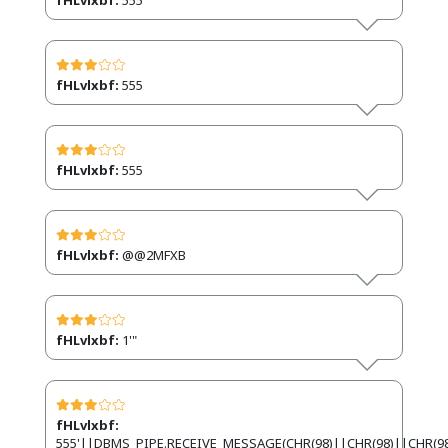
fHLvlxbf:
555
fHLvlxbf:
555
fHLvlxbf:
@@2MFXB
fHLvlxbf:
1'"
fHLvlxbf:
555'||DBMS_PIPE.RECEIVE_MESSAGE(CHR(98)||CHR(98)||CHR(98)