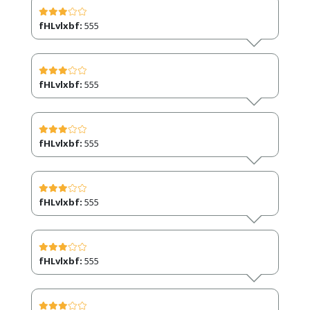
fHLvlxbf:
555
fHLvlxbf:
555
fHLvlxbf:
555
fHLvlxbf:
555
fHLvlxbf:
555