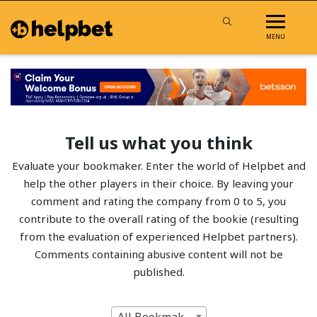
MENU
Tell us what you think
Evaluate your bookmaker. Enter the world of Helpbet and
help the other players in their choice. By leaving your
comment and rating the company from 0 to 5, you
contribute to the overall rating of the bookie (resulting
from the evaluation of experienced Helpbet partners).
Comments containing abusive content will not be
published.
All Bookmakers