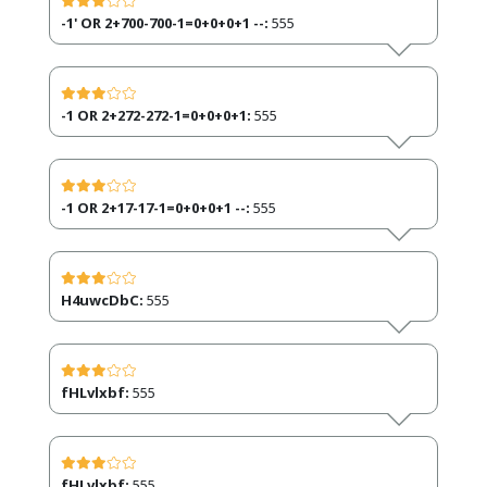
-1' OR 2+700-700-1=0+0+0+1 --:
555
-1 OR 2+272-272-1=0+0+0+1:
555
-1 OR 2+17-17-1=0+0+0+1 --:
555
H4uwcDbC:
555
fHLvlxbf:
555
fHLvlxbf:
555