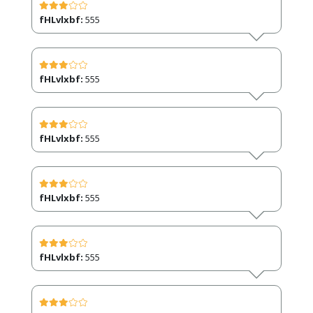
fHLvlxbf:
555
fHLvlxbf:
555
fHLvlxbf:
555
fHLvlxbf:
555
fHLvlxbf:
555