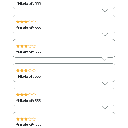
fHLvlxbf:
555
fHLvlxbf:
555
fHLvlxbf:
555
fHLvlxbf:
555
fHLvlxbf:
555
fHLvlxbf:
555