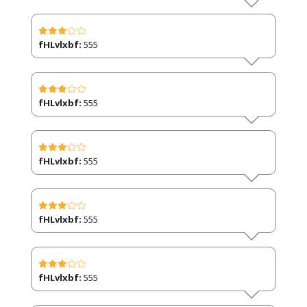
fHLvlxbf:
555
fHLvlxbf:
555
fHLvlxbf:
555
fHLvlxbf:
555
fHLvlxbf:
555