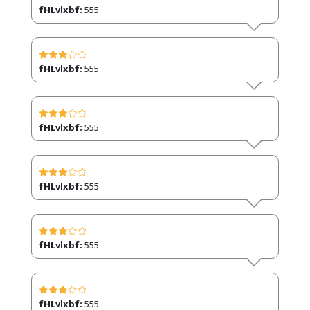
fHLvlxbf:
555
fHLvlxbf:
555
fHLvlxbf:
555
fHLvlxbf:
555
fHLvlxbf:
555
fHLvlxbf:
555