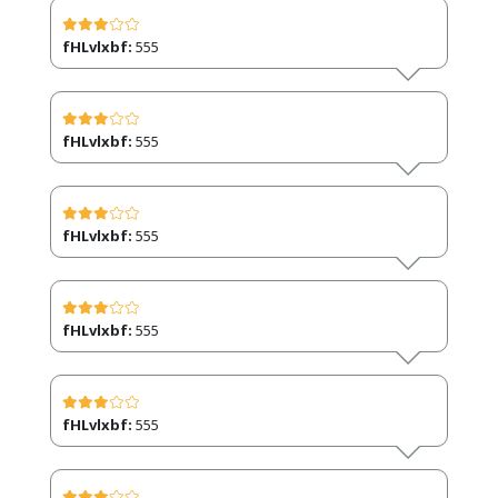
fHLvlxbf:
555
fHLvlxbf:
555
fHLvlxbf:
555
fHLvlxbf:
555
fHLvlxbf:
555