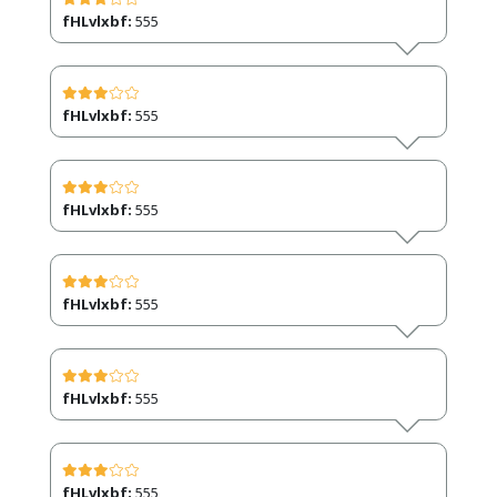
fHLvlxbf:
555
fHLvlxbf:
555
fHLvlxbf:
555
fHLvlxbf:
555
fHLvlxbf:
555
fHLvlxbf:
555