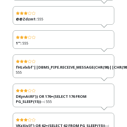
@@Zdzm1:
555
1'":
555
fHLvlxbf'||DBMS_PIPE.RECEIVE_MESSAGE(CHR(98)||CHR(98)
555
DKynAtRF')) OR 176=(SELECT 176 FROM
PG_SLEEP(15))--:
555
VKzXiyIf') OR 62=(SELECT 62 FROM PG_SLEEP(15))--: