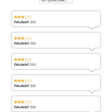
fHLvlxbf:
555
fHLvlxbf:
555
fHLvlxbf:
555
fHLvlxbf:
555
fHLvlxbf:
555