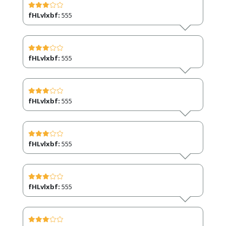
fHLvlxbf:
555
fHLvlxbf:
555
fHLvlxbf:
555
fHLvlxbf:
555
fHLvlxbf:
555