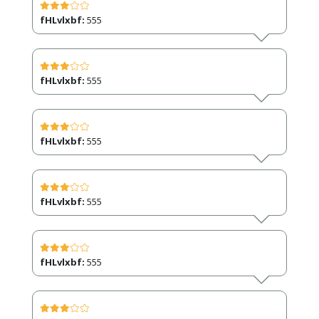
fHLvlxbf:
555
fHLvlxbf:
555
fHLvlxbf:
555
fHLvlxbf:
555
fHLvlxbf:
555