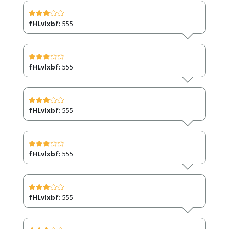
fHLvlxbf:
555
fHLvlxbf:
555
fHLvlxbf:
555
fHLvlxbf:
555
fHLvlxbf:
555