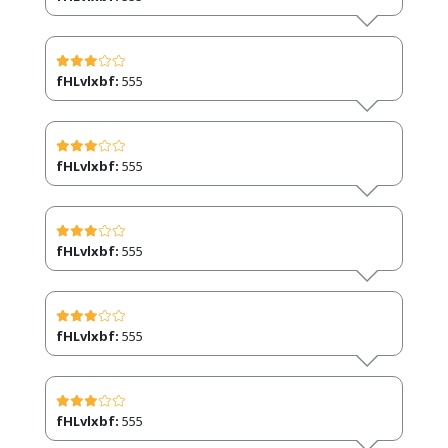
fHLvlxbf:
555
fHLvlxbf:
555
fHLvlxbf:
555
fHLvlxbf:
555
fHLvlxbf:
555