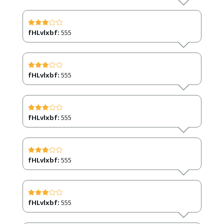
fHLvlxbf:
555
fHLvlxbf:
555
fHLvlxbf:
555
fHLvlxbf:
555
fHLvlxbf:
555