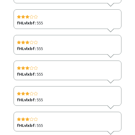
fHLvlxbf:
555
fHLvlxbf:
555
fHLvlxbf:
555
fHLvlxbf:
555
fHLvlxbf:
555