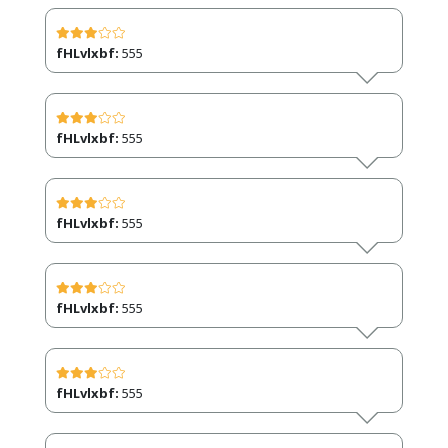
fHLvlxbf:
555
fHLvlxbf:
555
fHLvlxbf:
555
fHLvlxbf:
555
fHLvlxbf:
555