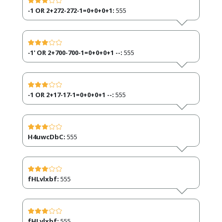
-1 OR 2+272-272-1=0+0+0+1:
555
-1' OR 2+700-700-1=0+0+0+1 --:
555
-1 OR 2+17-17-1=0+0+0+1 --:
555
H4uwcDbC:
555
fHLvlxbf:
555
fHLvlxbf:
555