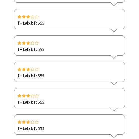
fHLvlxbf:
555
fHLvlxbf:
555
fHLvlxbf:
555
fHLvlxbf:
555
fHLvlxbf:
555