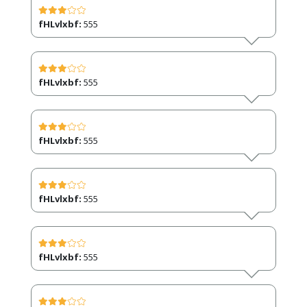
fHLvlxbf:
555
fHLvlxbf:
555
fHLvlxbf:
555
fHLvlxbf:
555
fHLvlxbf:
555