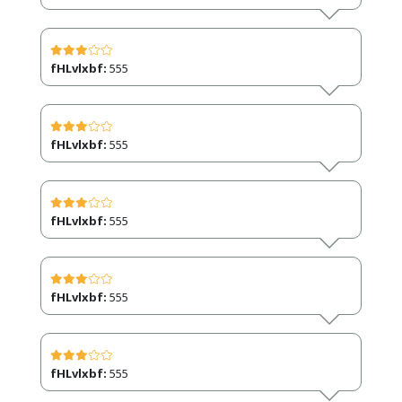
fHLvlxbf:
555
fHLvlxbf:
555
fHLvlxbf:
555
fHLvlxbf:
555
fHLvlxbf:
555