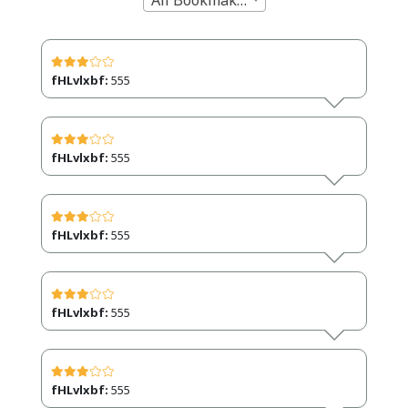
fHLvlxbf:
555
fHLvlxbf:
555
fHLvlxbf:
555
fHLvlxbf:
555
fHLvlxbf:
555