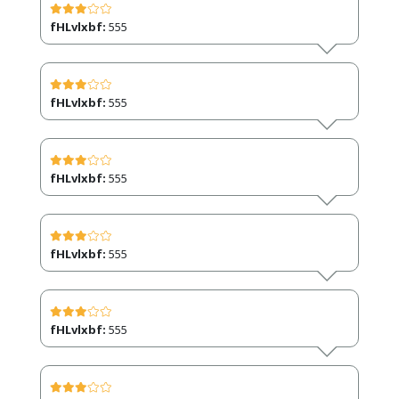
fHLvlxbf:
555
fHLvlxbf:
555
fHLvlxbf:
555
fHLvlxbf:
555
fHLvlxbf:
555