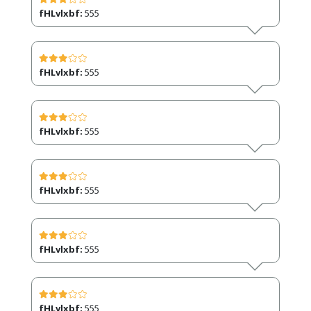
fHLvlxbf:
555
fHLvlxbf:
555
fHLvlxbf:
555
fHLvlxbf:
555
fHLvlxbf:
555
fHLvlxbf:
555