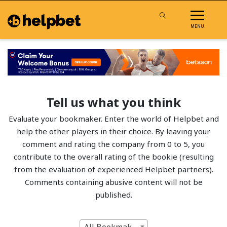
MENU
Tell us what you think
Evaluate your bookmaker. Enter the world of Helpbet and
help the other players in their choice. By leaving your
comment and rating the company from 0 to 5, you
contribute to the overall rating of the bookie (resulting
from the evaluation of experienced Helpbet partners).
Comments containing abusive content will not be
published.
All Bookmakers