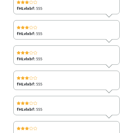
fHLvlxbf:
555
fHLvlxbf:
555
fHLvlxbf:
555
fHLvlxbf:
555
fHLvlxbf:
555