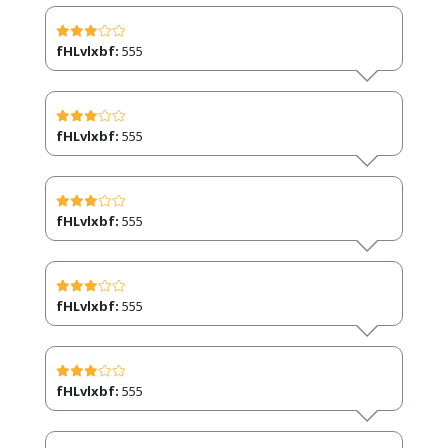
fHLvlxbf:
555
fHLvlxbf:
555
fHLvlxbf:
555
fHLvlxbf:
555
fHLvlxbf:
555