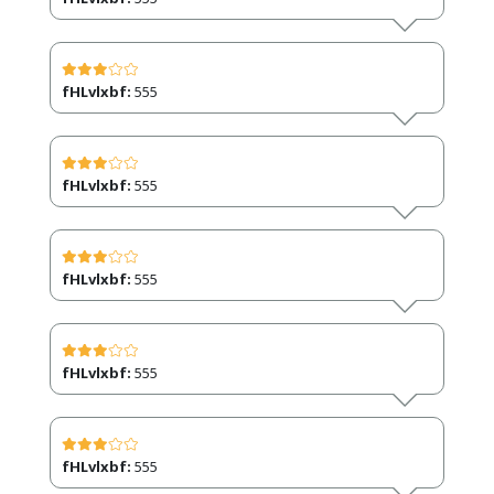
fHLvlxbf:
555
fHLvlxbf:
555
fHLvlxbf:
555
fHLvlxbf:
555
fHLvlxbf:
555