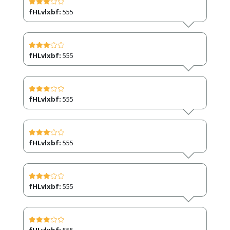
fHLvlxbf:
555
fHLvlxbf:
555
fHLvlxbf:
555
fHLvlxbf:
555
fHLvlxbf:
555
fHLvlxbf:
555