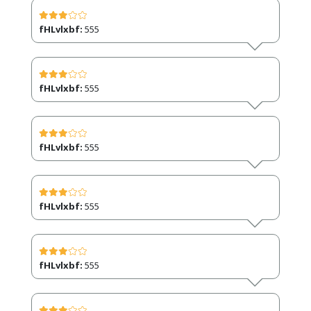
fHLvlxbf:
555
fHLvlxbf:
555
fHLvlxbf:
555
fHLvlxbf:
555
fHLvlxbf:
555