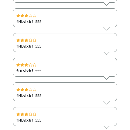
fHLvlxbf:
555
fHLvlxbf:
555
fHLvlxbf:
555
fHLvlxbf:
555
fHLvlxbf:
555