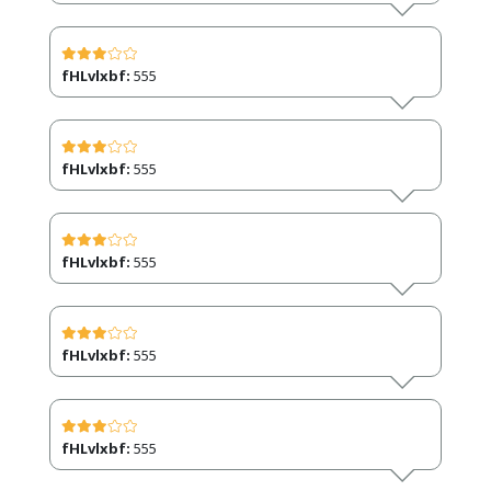
fHLvlxbf:
555
fHLvlxbf:
555
fHLvlxbf:
555
fHLvlxbf:
555
fHLvlxbf:
555