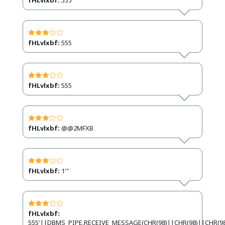
fHLvlxbf:
555
fHLvlxbf:
555
fHLvlxbf:
@@2MFXB
fHLvlxbf:
1'"
fHLvlxbf:
555'||DBMS_PIPE.RECEIVE_MESSAGE(CHR(98)||CHR(98)||CHR(98)