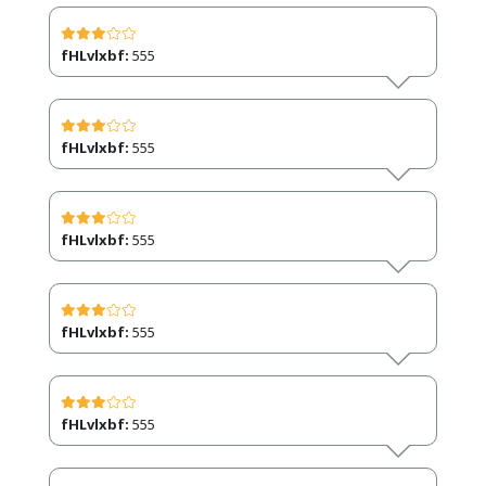
fHLvlxbf:
555
fHLvlxbf:
555
fHLvlxbf:
555
fHLvlxbf:
555
fHLvlxbf:
555