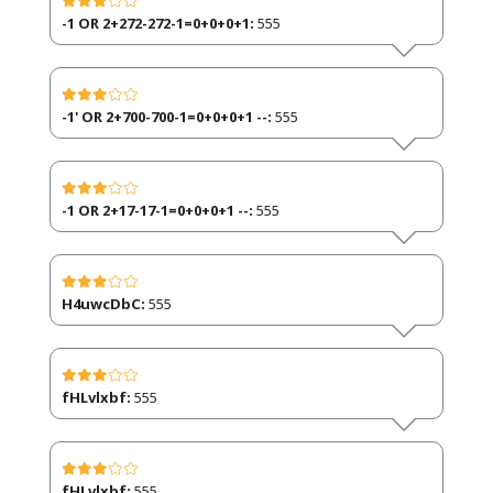
-1 OR 2+272-272-1=0+0+0+1:
555
-1' OR 2+700-700-1=0+0+0+1 --:
555
-1 OR 2+17-17-1=0+0+0+1 --:
555
H4uwcDbC:
555
fHLvlxbf:
555
fHLvlxbf:
555