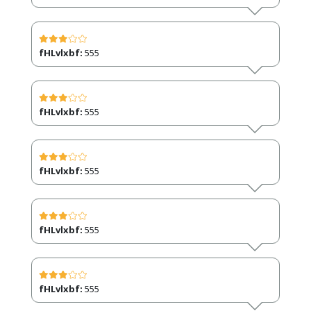
fHLvlxbf:
555
fHLvlxbf:
555
fHLvlxbf:
555
fHLvlxbf:
555
fHLvlxbf:
555