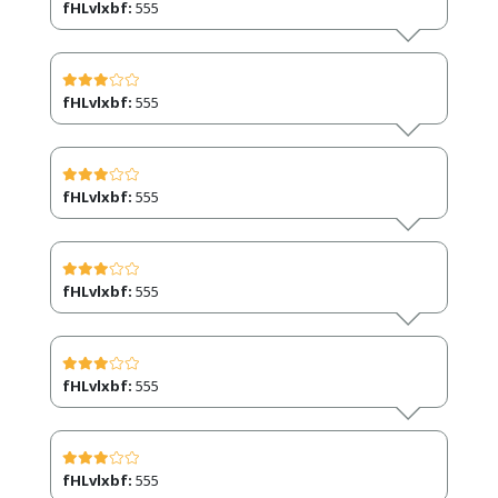
fHLvlxbf:
555
fHLvlxbf:
555
fHLvlxbf:
555
fHLvlxbf:
555
fHLvlxbf:
555
fHLvlxbf:
555