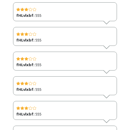
fHLvlxbf:
555
fHLvlxbf:
555
fHLvlxbf:
555
fHLvlxbf:
555
fHLvlxbf:
555