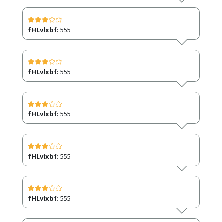
fHLvlxbf:
555
fHLvlxbf:
555
fHLvlxbf:
555
fHLvlxbf:
555
fHLvlxbf:
555