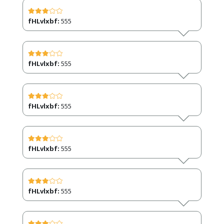
fHLvlxbf:
555
fHLvlxbf:
555
fHLvlxbf:
555
fHLvlxbf:
555
fHLvlxbf:
555