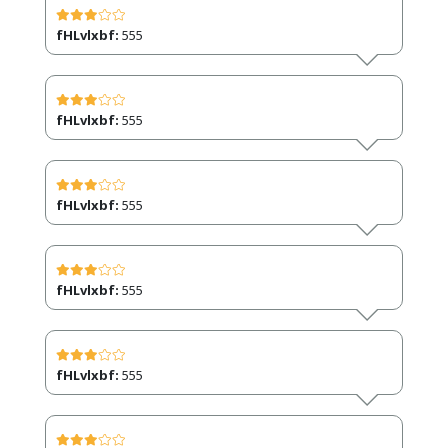
fHLvlxbf:
555
fHLvlxbf:
555
fHLvlxbf:
555
fHLvlxbf:
555
fHLvlxbf:
555