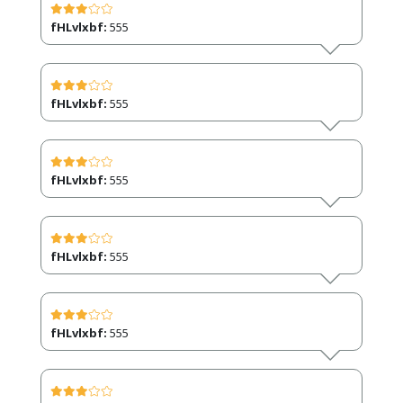
fHLvlxbf:
555
fHLvlxbf:
555
fHLvlxbf:
555
fHLvlxbf:
555
fHLvlxbf:
555