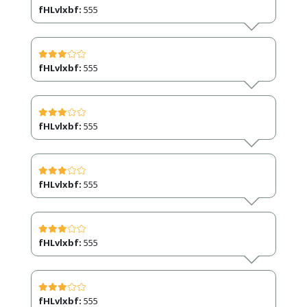
fHLvlxbf:
555
fHLvlxbf:
555
fHLvlxbf:
555
fHLvlxbf:
555
fHLvlxbf:
555
fHLvlxbf:
555