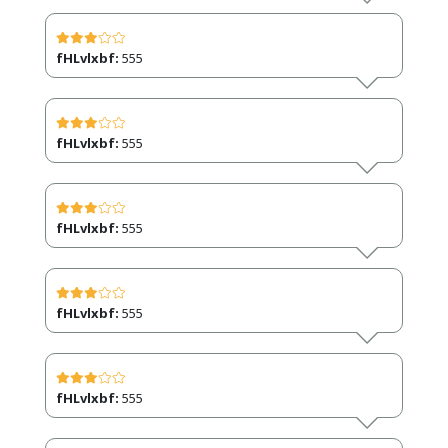
fHLvlxbf:
555
fHLvlxbf:
555
fHLvlxbf:
555
fHLvlxbf:
555
fHLvlxbf:
555