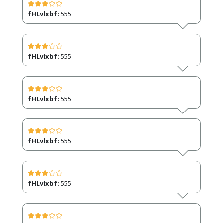
fHLvlxbf:
555
fHLvlxbf:
555
fHLvlxbf:
555
fHLvlxbf:
555
fHLvlxbf:
555