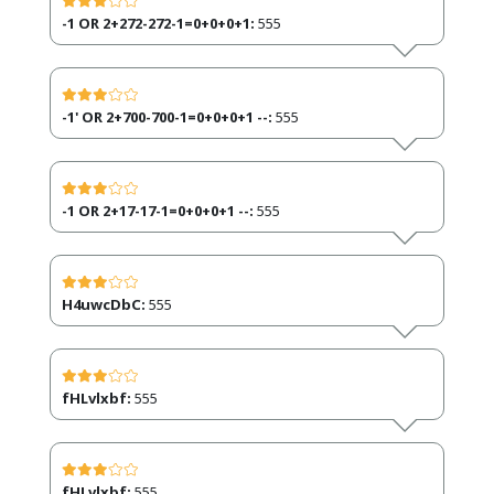
-1 OR 2+272-272-1=0+0+0+1:
555
-1' OR 2+700-700-1=0+0+0+1 --:
555
-1 OR 2+17-17-1=0+0+0+1 --:
555
H4uwcDbC:
555
fHLvlxbf:
555
fHLvlxbf:
555