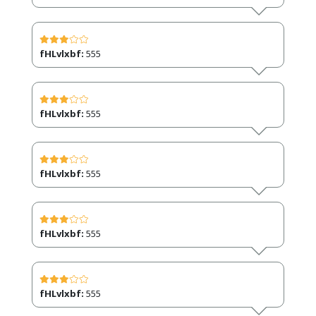
fHLvlxbf:
555
fHLvlxbf:
555
fHLvlxbf:
555
fHLvlxbf:
555
fHLvlxbf:
555