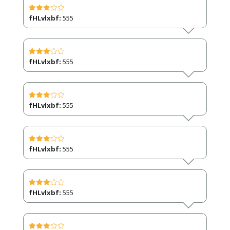
fHLvlxbf:
555
fHLvlxbf:
555
fHLvlxbf:
555
fHLvlxbf:
555
fHLvlxbf:
555