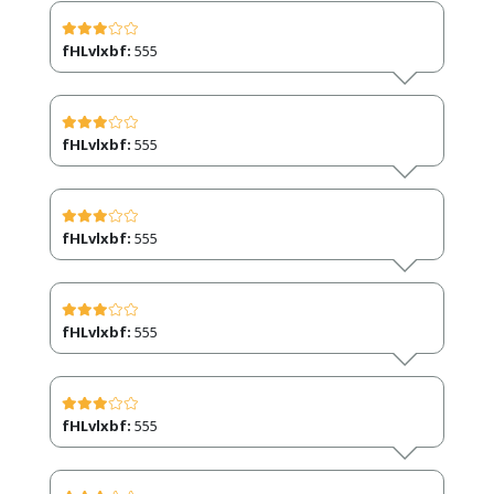
fHLvlxbf:
555
fHLvlxbf:
555
fHLvlxbf:
555
fHLvlxbf:
555
fHLvlxbf:
555