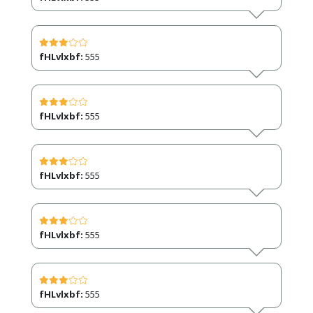
fHLvlxbf:
555
fHLvlxbf:
555
fHLvlxbf:
555
fHLvlxbf:
555
fHLvlxbf:
555