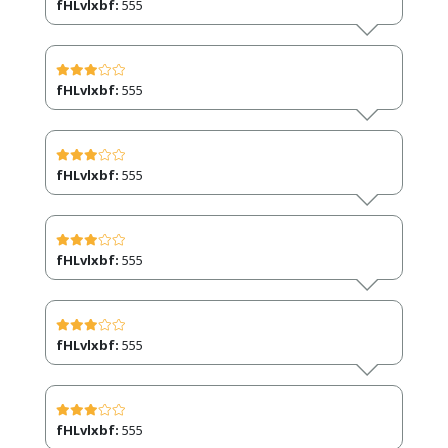
fHLvlxbf:
555
fHLvlxbf:
555
fHLvlxbf:
555
fHLvlxbf:
555
fHLvlxbf:
555
fHLvlxbf:
555