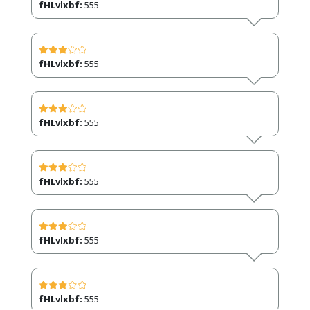
fHLvlxbf:
555
fHLvlxbf:
555
fHLvlxbf:
555
fHLvlxbf:
555
fHLvlxbf:
555
fHLvlxbf:
555