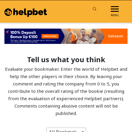
MENU
Tell us what you think
Evaluate your bookmaker. Enter the world of Helpbet and
help the other players in their choice. By leaving your
comment and rating the company from 0 to 5, you
contribute to the overall rating of the bookie (resulting
from the evaluation of experienced Helpbet partners).
Comments containing abusive content will not be
published.
All Bookmakers