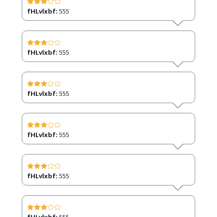
fHLvlxbf:
555
fHLvlxbf:
555
fHLvlxbf:
555
fHLvlxbf:
555
fHLvlxbf:
555
fHLvlxbf:
555