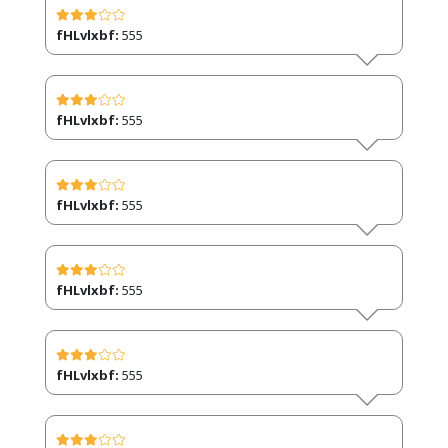
fHLvlxbf:
555
fHLvlxbf:
555
fHLvlxbf:
555
fHLvlxbf:
555
fHLvlxbf:
555