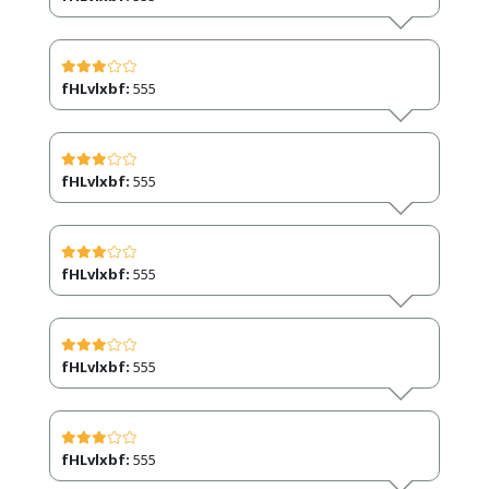
fHLvlxbf:
555
fHLvlxbf:
555
fHLvlxbf:
555
fHLvlxbf:
555
fHLvlxbf:
555