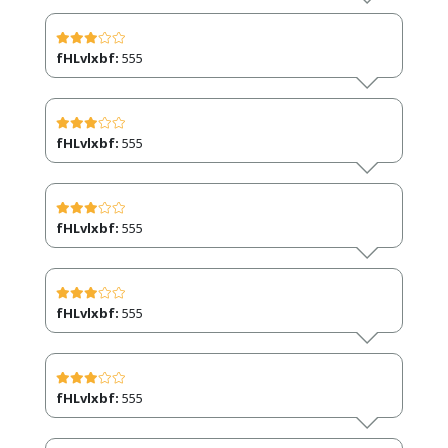
fHLvlxbf:
555
fHLvlxbf:
555
fHLvlxbf:
555
fHLvlxbf:
555
fHLvlxbf:
555