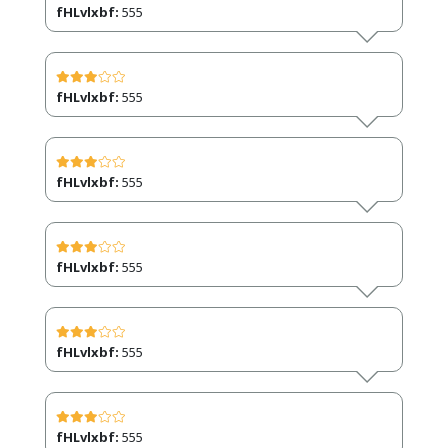
fHLvlxbf:
555
fHLvlxbf:
555
fHLvlxbf:
555
fHLvlxbf:
555
fHLvlxbf:
555
fHLvlxbf:
555