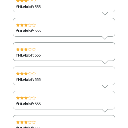
fHLvlxbf:
555
fHLvlxbf:
555
fHLvlxbf:
555
fHLvlxbf:
555
fHLvlxbf:
555
fHLvlxbf:
555