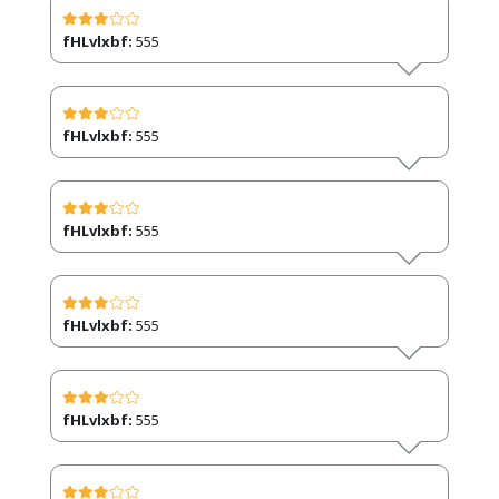
fHLvlxbf:
555
fHLvlxbf:
555
fHLvlxbf:
555
fHLvlxbf:
555
fHLvlxbf:
555