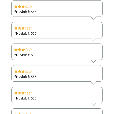
fHLvlxbf:
555
fHLvlxbf:
555
fHLvlxbf:
555
fHLvlxbf:
555
fHLvlxbf:
555