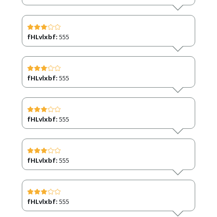
fHLvlxbf:
555
fHLvlxbf:
555
fHLvlxbf:
555
fHLvlxbf:
555
fHLvlxbf:
555