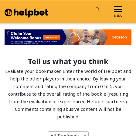
MENU
Tell us what you think
Evaluate your bookmaker. Enter the world of Helpbet and
help the other players in their choice. By leaving your
comment and rating the company from 0 to 5, you
contribute to the overall rating of the bookie (resulting
from the evaluation of experienced Helpbet partners).
Comments containing abusive content will not be
published.
All Bookmakers